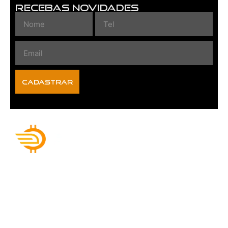
Recebas Novidades
CADASTRAR
O sucesso vai depender do
quanto você está disposto
a investir no agora então
tire o desistir do seu
dicionário e substitua por
“eu consigo” começe hoje
mesmo sua Estação Crypto