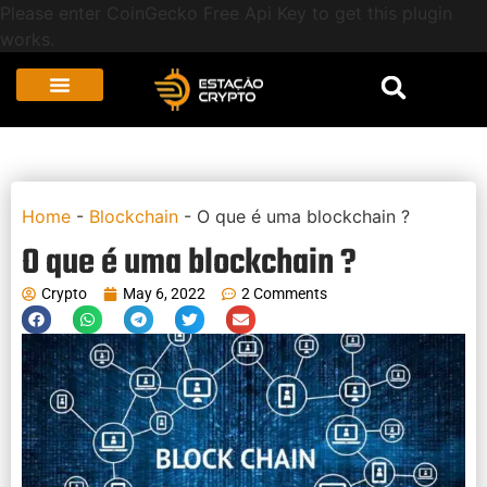
Please enter CoinGecko Free Api Key to get this plugin
works.
Home
-
Blockchain
-
O que é uma blockchain ?
O que é uma blockchain ?
Crypto
May 6, 2022
2 Comments