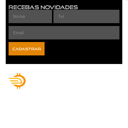
Recebas Novidades
CADASTRAR
O sucesso vai depender do
quanto você está disposto
a investir no agora então
tire o desistir do seu
dicionário e substitua por
“eu consigo” começe hoje