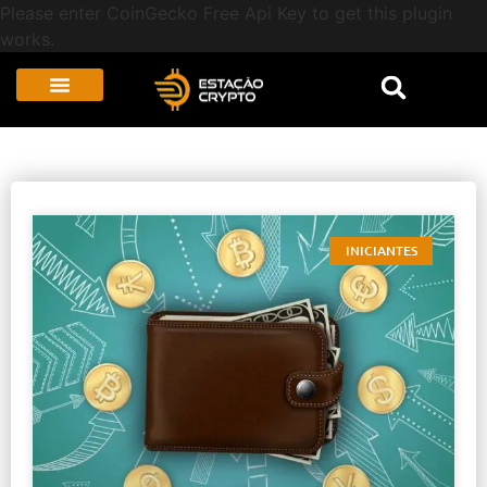
Please enter CoinGecko Free Api Key to get this plugin
works.
INICIANTES